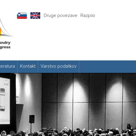
Druge povezave
Razpisi
teratura
Kontakt
Varstvo podatkov