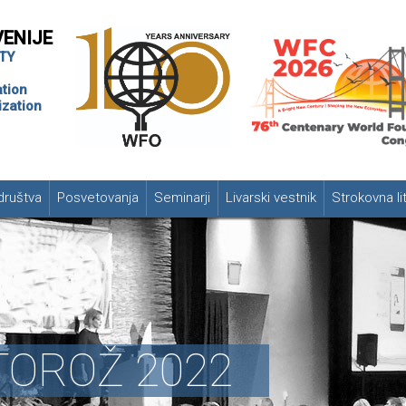
VENIJE
TY
tion
zation
društva
Posvetovanja
Seminarji
Livarski vestnik
Strokovna li
RTOROŽ 2022