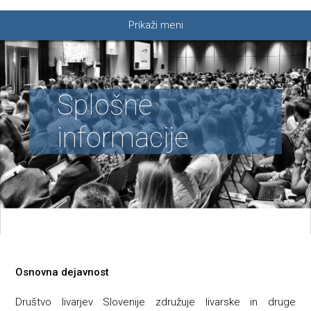
Prikaži meni
Splošne
informacije
Osnovna dejavnost
Društvo livarjev Slovenije združuje livarske in druge