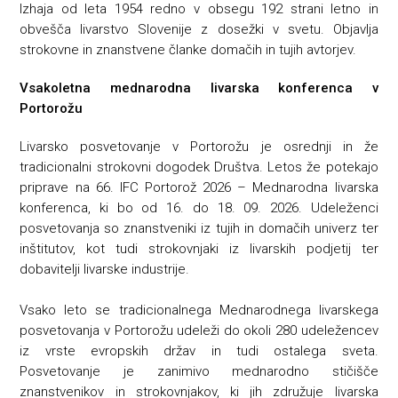
Izhaja od leta 1954 redno v obsegu 192 strani letno in
obvešča livarstvo Slovenije z dosežki v svetu. Objavlja
strokovne in znanstvene članke domačih in tujih avtorjev.
Vsakoletna mednarodna livarska konferenca v
Portorožu
Livarsko posvetovanje v Portorožu je osrednji in že
tradicionalni strokovni dogodek Društva. Letos že potekajo
priprave na 66. IFC Portorož 2026 – Mednarodna livarska
konferenca, ki bo od 16. do 18. 09. 2026. Udeleženci
posvetovanja so znanstveniki iz tujih in domačih univerz ter
inštitutov, kot tudi strokovnjaki iz livarskih podjetij ter
dobavitelji livarske industrije.
Vsako leto se tradicionalnega Mednarodnega livarskega
posvetovanja v Portorožu udeleži do okoli 280 udeležencev
iz vrste evropskih držav in tudi ostalega sveta.
Posvetovanje je zanimivo mednarodno stičišče
znanstvenikov in strokovnjakov, ki jih združuje livarska