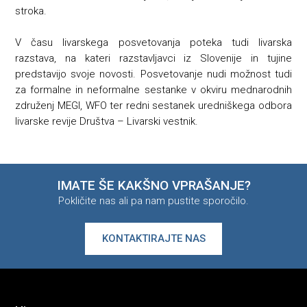
stroka.
V času livarskega posvetovanja poteka tudi livarska
razstava, na kateri razstavljavci iz Slovenije in tujine
predstavijo svoje novosti. Posvetovanje nudi možnost tudi
za formalne in neformalne sestanke v okviru mednarodnih
združenj MEGI, WFO ter redni sestanek uredniškega odbora
livarske revije Društva – Livarski vestnik.
IMATE ŠE KAKŠNO VPRAŠANJE?
Pokličite nas ali pa nam pustite sporočilo.
KONTAKTIRAJTE NAS