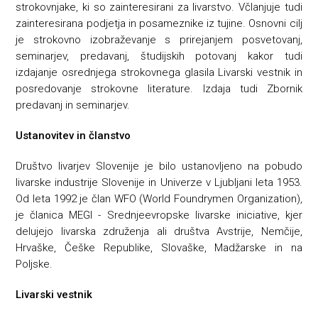
strokovnjake, ki so zainteresirani za livarstvo. Včlanjuje tudi
zainteresirana podjetja in posameznike iz tujine. Osnovni cilj
je strokovno izobraževanje s prirejanjem posvetovanj,
seminarjev, predavanj, študijskih potovanj kakor tudi
izdajanje osrednjega strokovnega glasila Livarski vestnik in
posredovanje strokovne literature. Izdaja tudi Zbornik
predavanj in seminarjev.
Ustanovitev in članstvo
Društvo livarjev Slovenije je bilo ustanovljeno na pobudo
livarske industrije Slovenije in Univerze v Ljubljani leta 1953.
Od leta 1992 je član WFO (World Foundrymen Organization),
je članica MEGI - Srednjeevropske livarske iniciative, kjer
delujejo livarska združenja ali društva Avstrije, Nemčije,
Hrvaške, Češke Republike, Slovaške, Madžarske in na
Poljske.
Livarski vestnik