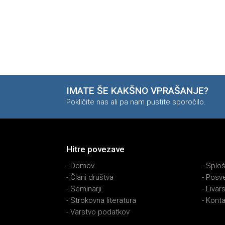
IMATE ŠE KAKŠNO VPRAŠANJE?
Pokličite nas ali pa nam pustite sporočilo.
Hitre povezave
-
Domov
-
Sploš
-
Člani društva
-
Posve
-
Seminarji
-
Livars
-
Strokovna literatura
-
Konta
-
Varstvo podatkov