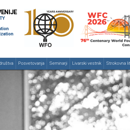
VENIJE
TY
tion
zation
društva
Posvetovanja
Seminarji
Livarski vestnik
Strokovna li