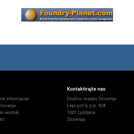
Kontaktirajte nas
ne informacije
Društvo livarjev Slovenije
tovanja
Lepi pot 6, p.p. 424
ki vestnik
1001 Ljubljana
kt
Slovenija