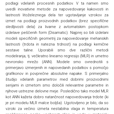
podlagi vdelanih procesnih podatkov. V ta namen smo
uvedli inovativne metode za napovedovanje kakovosti in
lastnosti litoželeznega dela ter ugotavljanje vzrokov za
izmet na podlagi proizvodnih podatkov (brez specifične
sledljivosti dela) za livarne z avtomatskim postopkom
izdelave peščenih form (Disamatic). Najprej so bili izdelani
modeli specifičnih geometrij za napovedovanje mehanskih
lastnosti (trdota in natezna trdnost) na podlagi kemične
sestave taline. Uporabili smo dve različni metodi
modeliranja, tj. večkratno linearno regresijo (MLR) in umetno
nevronsko mrežo (ANN). Modele smo ovrednotili s
primerjavo izmerjenih in napovedanih podatkov s pomočjo
grafikonov in povprečne absolutne napake. S primerjalno
študijo vdelanih parametrov med dobrimi proizvodnimi
serijami in izmetom smo določili relevantne parametre in
njihove ustrezne delovne meje. Posledično tako model MLR
kot ANN kažeta dobro natančnost napovedovanja trdote (ki
je pri modelu MLR malce boljša). Ugotovljeno je bilo, da so
vzroki za večino izmeta nestabilna vlaga in temperatura