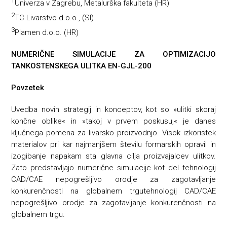
1
Univerza v Zagrebu, Metalurška fakulteta (HR)
2
TC Livarstvo d.o.o., (SI)
3
Plamen d.o.o. (HR)
NUMERIČNE SIMULACIJE ZA OPTIMIZACIJO
TANKOSTENSKEGA ULITKA EN-GJL-200
Povzetek
Uvedba novih strategij in konceptov, kot so »ulitki skoraj
končne oblike« in »takoj v prvem poskusu,« je danes
ključnega pomena za livarsko proizvodnjo. Visok izkoristek
materialov pri kar najmanjšem številu formarskih opravil in
izogibanje napakam sta glavna cilja proizvajalcev ulitkov.
Zato predstavljajo numerične simulacije kot del tehnologij
CAD/CAE nepogrešljivo orodje za zagotavljanje
konkurenčnosti na globalnem trgutehnologij CAD/CAE
nepogrešljivo orodje za zagotavljanje konkurenčnosti na
globalnem trgu.