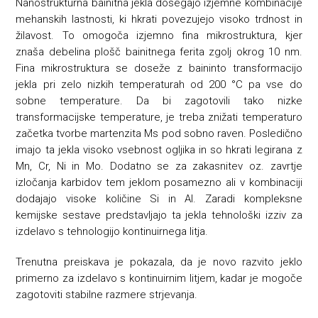
Nanostrukturna bainitna jekla dosegajo izjemne kombinacije
mehanskih lastnosti, ki hkrati povezujejo visoko trdnost in
žilavost. To omogoča izjemno fina mikrostruktura, kjer
znaša debelina plošč bainitnega ferita zgolj okrog 10 nm.
Fina mikrostruktura se doseže z baininto transformacijo
jekla pri zelo nizkih temperaturah od 200 °C pa vse do
sobne temperature. Da bi zagotovili tako nizke
transformacijske temperature, je treba znižati temperaturo
začetka tvorbe martenzita Ms pod sobno raven. Posledično
imajo ta jekla visoko vsebnost ogljika in so hkrati legirana z
Mn, Cr, Ni in Mo. Dodatno se za zakasnitev oz. zavrtje
izločanja karbidov tem jeklom posamezno ali v kombinaciji
dodajajo visoke količine Si in Al. Zaradi kompleksne
kemijske sestave predstavljajo ta jekla tehnološki izziv za
izdelavo s tehnologijo kontinuirnega litja.
Trenutna preiskava je pokazala, da je novo razvito jeklo
primerno za izdelavo s kontinuirnim litjem, kadar je mogoče
zagotoviti stabilne razmere strjevanja.