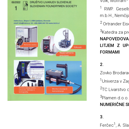
Volk, Wolfram
1
RWP. Gesells
m.b.H., Nemčij
2
Ortrander Ei
3
Katedra za pre
NAPOVEDOVAN
LITJEM Z U
FORMAMI
2.
Zovko Brodara
1
Univerza v Za
2
TC Livarstvo d
3
Plamen d.o.o.
NUMERIČNE S
3.
1
Ferčec
, A. Sl