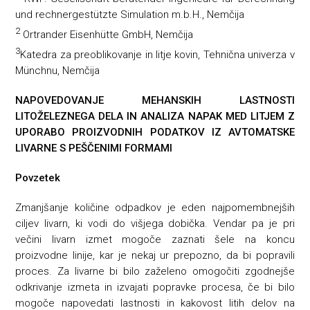
und rechnergestützte Simulation m.b.H., Nemčija
2
Ortrander Eisenhütte GmbH, Nemčija
3
Katedra za preoblikovanje in litje kovin, Tehnična univerza v
Münchnu, Nemčija
NAPOVEDOVANJE MEHANSKIH LASTNOSTI
LITOŽELEZNEGA DELA IN ANALIZA NAPAK MED LITJEM Z
UPORABO PROIZVODNIH PODATKOV IZ AVTOMATSKE
LIVARNE S PEŠČENIMI FORMAMI
Povzetek
Zmanjšanje količine odpadkov je eden najpomembnejših
ciljev livarn, ki vodi do višjega dobička. Vendar pa je pri
večini livarn izmet mogoče zaznati šele na koncu
proizvodne linije, kar je nekaj ur prepozno, da bi popravili
proces. Za livarne bi bilo zaželeno omogočiti zgodnejše
odkrivanje izmeta in izvajati popravke procesa, če bi bilo
mogoče napovedati lastnosti in kakovost litih delov na