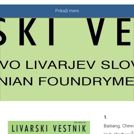
Prikaži meni
1.
Baitiang, Chinn
3