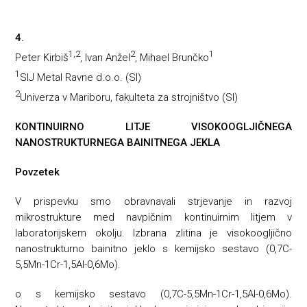
4.
1,2
2
1
Peter Kirbiš
, Ivan Anžel
, Mihael Brunčko
1
SIJ Metal Ravne d.o.o. (SI)
2
Univerza v Mariboru, fakulteta za strojništvo (SI)
KONTINUIRNO LITJE VISOKOOGLJIČNEGA
NANOSTRUKTURNEGA BAINITNEGA JEKLA
Povzetek
V prispevku smo obravnavali strjevanje in razvoj
mikrostrukture med navpičnim kontinuirnim litjem v
laboratorijskem okolju. Izbrana zlitina je visokoogljično
nanostrukturno bainitno jeklo s kemijsko sestavo (0,7C-
5,5Mn-1Cr-1,5Al-0,6Mo).
o s kemijsko sestavo (0,7C-5,5Mn-1Cr-1,5Al-0,6Mo).