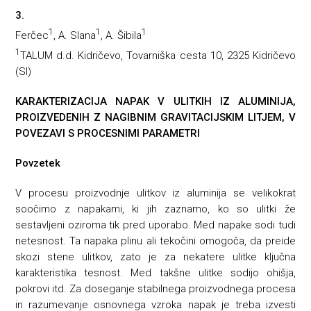
3.
1
1
1
Ferčec
, A. Slana
, A. Šibila
1
TALUM d.d. Kidričevo, Tovarniška cesta 10, 2325 Kidričevo
(Sl)
KARAKTERIZACIJA NAPAK V ULITKIH IZ ALUMINIJA,
PROIZVEDENIH Z NAGIBNIM GRAVITACIJSKIM LITJEM, V
POVEZAVI S PROCESNIMI PARAMETRI
Povzetek
V procesu proizvodnje ulitkov iz aluminija se velikokrat
soočimo z napakami, ki jih zaznamo, ko so ulitki že
sestavljeni oziroma tik pred uporabo. Med napake sodi tudi
netesnost. Ta napaka plinu ali tekočini omogoča, da preide
skozi stene ulitkov, zato je za nekatere ulitke ključna
karakteristika tesnost. Med takšne ulitke sodijo ohišja,
pokrovi itd. Za doseganje stabilnega proizvodnega procesa
in razumevanje osnovnega vzroka napak je treba izvesti