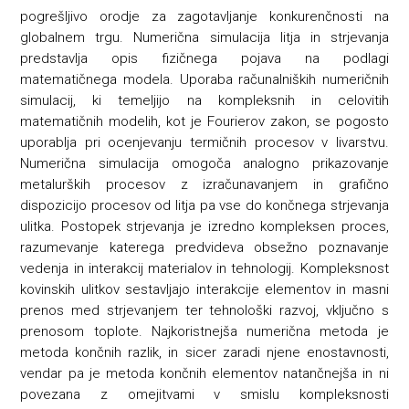
pogrešljivo orodje za zagotavljanje konkurenčnosti na
globalnem trgu. Numerična simulacija litja in strjevanja
predstavlja opis fizičnega pojava na podlagi
matematičnega modela. Uporaba računalniških numeričnih
simulacij, ki temeljijo na kompleksnih in celovitih
matematičnih modelih, kot je Fourierov zakon, se pogosto
uporablja pri ocenjevanju termičnih procesov v livarstvu.
Numerična simulacija omogoča analogno prikazovanje
metalurških procesov z izračunavanjem in grafično
dispozicijo procesov od litja pa vse do končnega strjevanja
ulitka. Postopek strjevanja je izredno kompleksen proces,
razumevanje katerega predvideva obsežno poznavanje
vedenja in interakcij materialov in tehnologij. Kompleksnost
kovinskih ulitkov sestavljajo interakcije elementov in masni
prenos med strjevanjem ter tehnološki razvoj, vključno s
prenosom toplote. Najkoristnejša numerična metoda je
metoda končnih razlik, in sicer zaradi njene enostavnosti,
vendar pa je metoda končnih elementov natančnejša in ni
povezana z omejitvami v smislu kompleksnosti