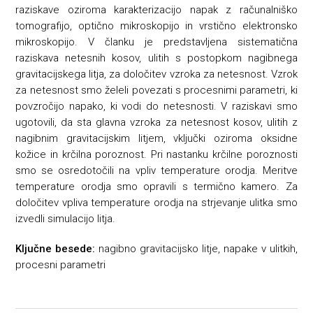
raziskave oziroma karakterizacijo napak z računalniško
tomografijo, optično mikroskopijo in vrstično elektronsko
mikroskopijo. V članku je predstavljena sistematična
raziskava netesnih kosov, ulitih s postopkom nagibnega
gravitacijskega litja, za določitev vzroka za netesnost. Vzrok
za netesnost smo želeli povezati s procesnimi parametri, ki
povzročijo napako, ki vodi do netesnosti. V raziskavi smo
ugotovili, da sta glavna vzroka za netesnost kosov, ulitih z
nagibnim gravitacijskim litjem, vključki oziroma oksidne
kožice in krčilna poroznost. Pri nastanku krčilne poroznosti
smo se osredotočili na vpliv temperature orodja. Meritve
temperature orodja smo opravili s termično kamero. Za
določitev vpliva temperature orodja na strjevanje ulitka smo
izvedli simulacijo litja.
Ključne besede:
nagibno gravitacijsko litje, napake v ulitkih,
procesni parametri