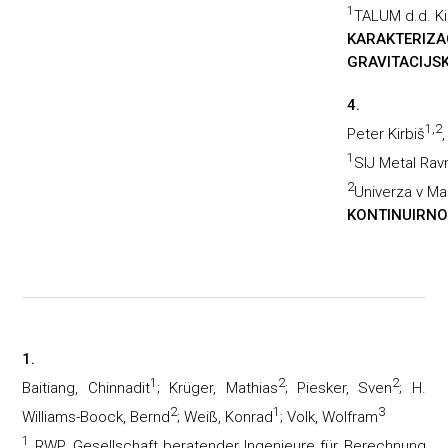
1
TALUM d.d. Ki
KARAKTERIZ
GRAVITACIJSK
4.
1,2
Peter Kirbiš
1
SIJ Metal Ravn
2
Univerza v Mar
KONTINUIRNO
1.
1
2
2
Baitiang, Chinnadit
; Krüger, Mathias
; Piesker, Sven
; H.
2
1
3
Williams-Boock, Bernd
; Weiß, Konrad
; Volk, Wolfram
1
RWP. Gesellschaft beratender Ingenieure für Berechnung