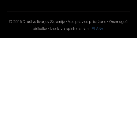
© 2016 Društvo livarjev Slovenije - Vse pravice pridržane - Onemogoči
piškotke - Izdelava spletne strani:
PLAN-e