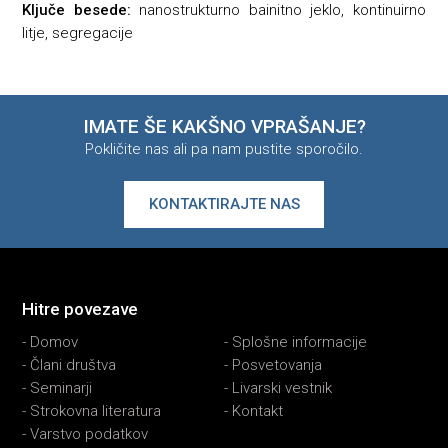
Ključe besede:
nanostrukturno bainitno jeklo, kontinuirno
litje, segregacije
IMATE ŠE KAKŠNO VPRAŠANJE?
Pokličite nas ali pa nam pustite sporočilo.
KONTAKTIRAJTE NAS
Hitre povezave
-
Domov
-
Splošne informacije
-
Člani društva
-
Posvetovanja
-
Seminarji
-
Livarski vestnik
-
Strokovna literatura
-
Kontakt
-
Varstvo podatkov