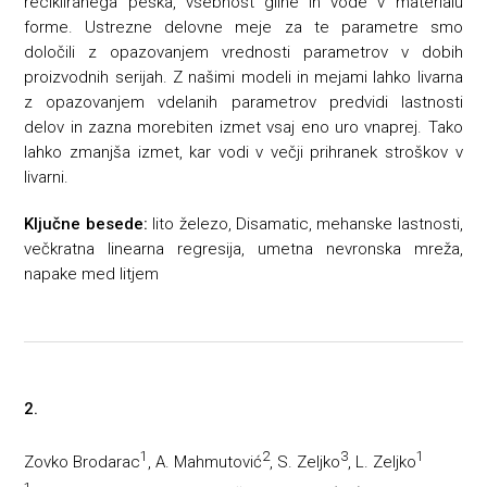
recikliranega peska, vsebnost gline in vode v materialu
forme. Ustrezne delovne meje za te parametre smo
določili z opazovanjem vrednosti parametrov v dobih
proizvodnih serijah. Z našimi modeli in mejami lahko livarna
z opazovanjem vdelanih parametrov predvidi lastnosti
delov in zazna morebiten izmet vsaj eno uro vnaprej. Tako
lahko zmanjša izmet, kar vodi v večji prihranek stroškov v
livarni.
Ključne besede:
lito železo, Disamatic, mehanske lastnosti,
večkratna linearna regresija, umetna nevronska mreža,
napake med litjem
2.
1
2
3
1
Zovko Brodarac
, A. Mahmutović
, S. Zeljko
, L. Zeljko