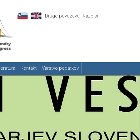
Druge povezave
Razpisi
teratura
Kontakt
Varstvo podatkov