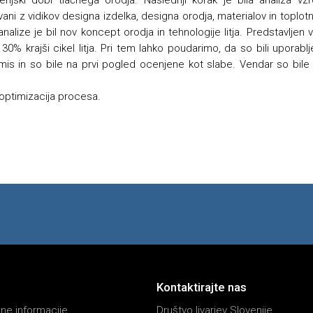
navani z vidikov designa izdelka, designa orodja, materialov in toplo
 analize je bil nov koncept orodja in tehnologije litja. Predstavljen
30% krajši cikel litja. Pri tem lahko poudarimo, da so bili uporablje
is in so bile na prvi pogled ocenjene kot slabe. Vendar so bile v
, optimizacija procesa.
Kontaktirajte nas
ne informacije
Društvo livarjev Slovenije