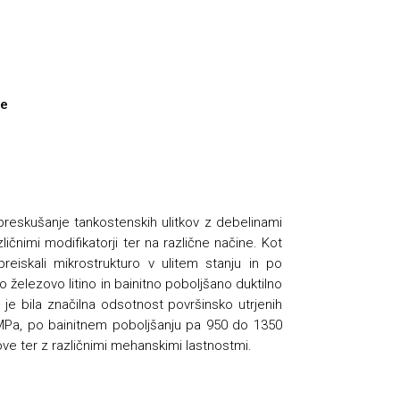
ne
 preskušanje tankostenskih ulitkov z debelinami
ičnimi modifikatorji ter na različne načine. Kot
reiskali mikrostrukturo v ulitem stanju in po
o železovo litino in bainitno poboljšano duktilno
o je bila značilna odsotnost površinsko utrjenih
0 MPa, po bainitnem poboljšanju pa 950 do 1350
ve ter z različnimi mehanskimi lastnostmi.