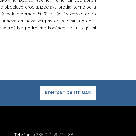
tne obdelave orodja, izdelava orodja, tehnologija
 v številkah pomeni 50 % daljšo življenjsko dobo
ni nekateri inovativni pristopi snovanja orodja.
se rešitve podrejene končnemu cilju, ki je bil
KONTAKTIRAJTE NAS
Telefon:
+386 (0)1 252 24 88