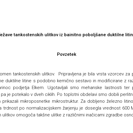
ežave tankostenskih ulitkov iz bainitno poboljšane duktilne liti
Povzetek
omen tankostenskih ulitkov. Pripravljena je bila vrsta vzorcev za
ne duktilne litine s podobno kemično sestavo in modificirane z razl
Barinoc podjetja Elkem. Ugotavljali smo mehanske lastnosti ter p
pa je potekalo v dveh ciklih. Po toplotni obdelavi smo dobili perlitn
n prikazali mikroposnetke mikrostruktur. Za dobljeno železno litin
atezna trdnost po normalizacijskem žarjenju je dosegla vrednost 60
h ulitkov omogoča takšne ulitke z različnimi inačicami zgradbe osno