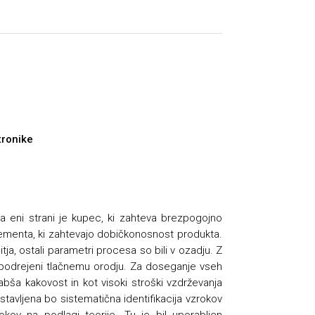
tronike
Na eni strani je kupec, ki zahteva brezpogojno
gementa, ki zahtevajo dobičkonosnost produkta.
tja, ostali parametri procesa so bili v ozadju. Z
to podrejeni tlačnemu orodju. Za doseganje vseh
bša kakovost in kot visoki stroški vzdrževanja
stavljena bo sistematična identifikacija vzrokov
rokov na podlagi teorije. Tu je bil uporabljen