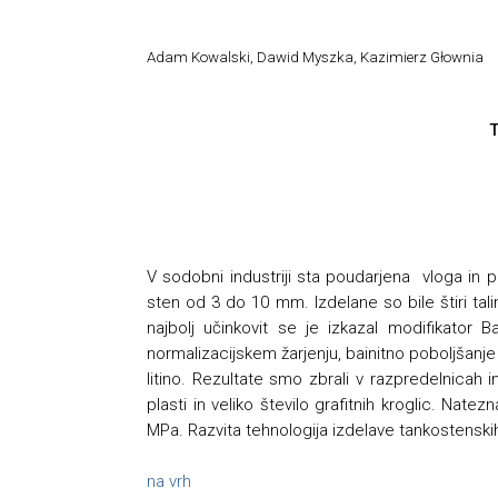
Adam Kowalski, Dawid Myszka, Kazimierz Głownia
T
V sodobni industriji sta poudarjena vloga in p
sten od 3 do 10 mm. Izdelane so bile štiri tali
najbolj učinkovit se je izkazal modifikator 
normalizacijskem žarjenju, bainitno poboljšanje 
litino. Rezultate smo zbrali v razpredelnicah i
plasti in veliko število grafitnih kroglic. N
MPa. Razvita tehnologija izdelave tankostenski
na vrh