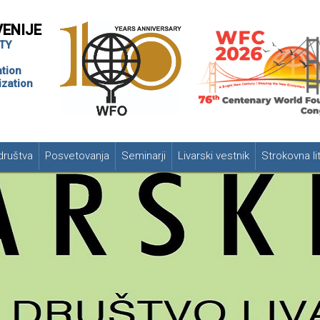
VENIJE
TY
tion
zation
društva
Posvetovanja
Seminarji
Livarski vestnik
Strokovna li