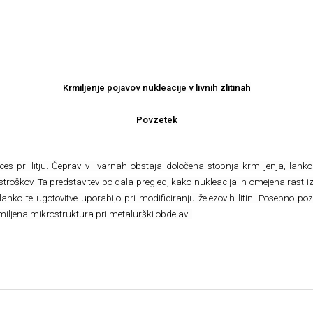
Krmiljenje pojavov nukleacije v livnih zlitinah
Povzetek
ces pri litju. Čeprav v livarnah obstaja določena stopnja krmiljenja, lahko
troškov. Ta predstavitev bo dala pregled, kako nukleacija in omejena rast izl
ahko te ugotovitve uporabijo pri modificiranju železovih litin. Posebno pozo
 krmiljena mikrostruktura pri metalurški obdelavi.