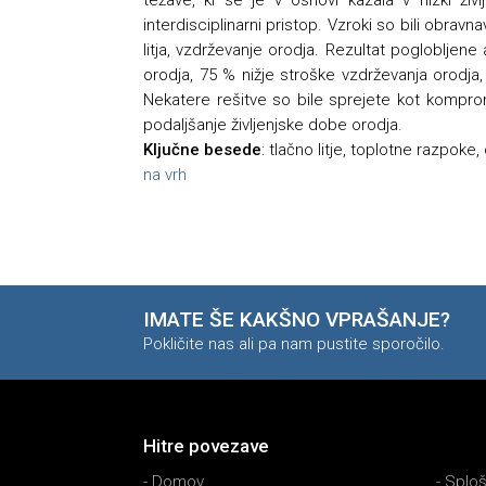
interdisciplinarni pristop. Vzroki so bili obrav
litja, vzdrževanje orodja. Rezultat poglobljene
orodja, 75 % nižje stroške vzdrževanja orodja, 
Nekatere rešitve so bile sprejete kot komprom
podaljšanje življenjske dobe orodja.
Ključne besede
: tlačno litje, toplotne razpoke
na vrh
IMATE ŠE KAKŠNO VPRAŠANJE?
Pokličite nas ali pa nam pustite sporočilo.
Hitre povezave
-
Domov
-
Sploš