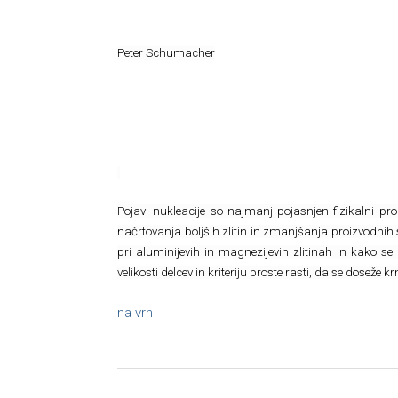
Peter Schumacher
Pojavi nukleacije so najmanj pojasnjen fizikalni pro
načrtovanja boljših zlitin in zmanjšanja proizvodnih s
pri aluminijevih in magnezijevih zlitinah in kako se l
velikosti delcev in kriteriju proste rasti, da se doseže
na vrh