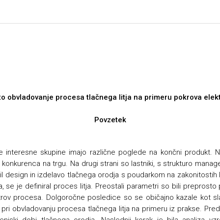
to obvladovanje procesa tlačnega litja na primeru pokrova elek
Povzetek
ične interesne skupine imajo različne poglede na končni produkt. 
 konkurenca na trgu. Na drugi strani so lastniki, s strukturo mana
nil design in izdelavo tlačnega orodja s poudarkom na zakonitostih li
, se je definiral proces litja. Preostali parametri so bili prepros
metrov procesa. Dolgoročne posledice so se običajno kazale kot sla
 pri obvladovanju procesa tlačnega litja na primeru iz prakse. Pred
jenjski dobi tlačnega orodja. Naslednji korak je bila analiza vz