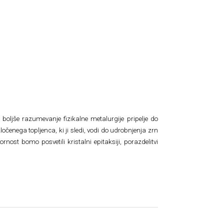
 boljše razumevanje fizikalne metalurgije pripelje do
očenega topljenca, ki ji sledi, vodi do udrobnjenja zrn
rnost bomo posvetili kristalni epitaksiji, porazdelitvi