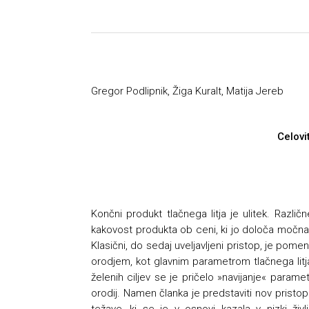
Gregor Podlipnik, Žiga Kuralt, Matija Jereb
Celovi
Končni produkt tlačnega litja je ulitek. Razl
kakovost produkta ob ceni, ki jo določa močna
Klasični, do sedaj uveljavljeni pristop, je pome
orodjem, kot glavnim parametrom tlačnega litja
želenih ciljev se je pričelo »navijanje« para
orodij. Namen članka je predstaviti nov pristop
težave, ki se je v osnovi kazala v nizki živl