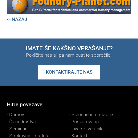
<<NAZAJ
IMATE ŠE KAKŠNO VPRAŠANJE?
Pokličite nas ali pa nam pustite sporočilo.
KONTAKTIRAJTE NAS
Hitre povezave
-
Domov
-
Splošne informacije
-
Člani društva
-
Posvetovanja
-
Seminarji
-
Livarski vestnik
-
Strokovna literatura
-
Kontakt